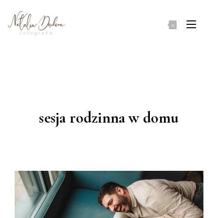
Koniec
treści
0
sesja rodzinna w domu