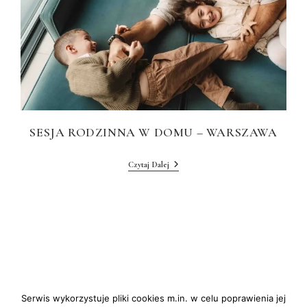
SESJA RODZINNA W DOMU – WARSZAWA
Sesja
Czytaj Dalej
Rodzinna
W
Domu
–
Warszawa
Serwis wykorzystuje pliki cookies m.in. w celu poprawienia jej