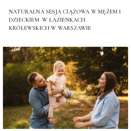
NATURALNA SESJA CIĄŻOWA W MĘŻEM I
DZIECKIEM W ŁAZIENKACH
KRÓLEWSKICH W WARSZAWIE