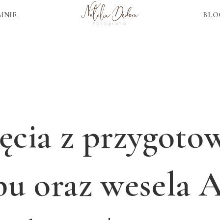
MNIE
BLO
ęcia z przygoto
bu oraz wesela A