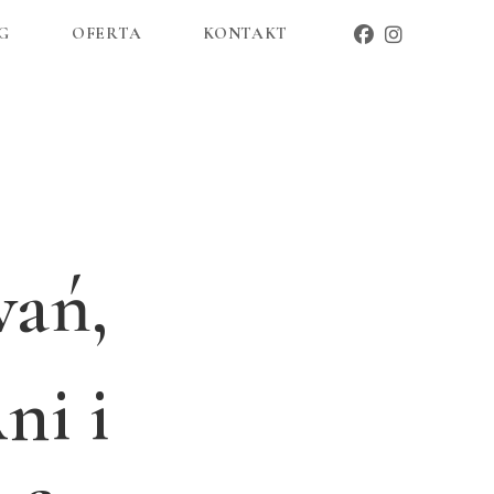
G
OFERTA
KONTAKT
wań,
ni i