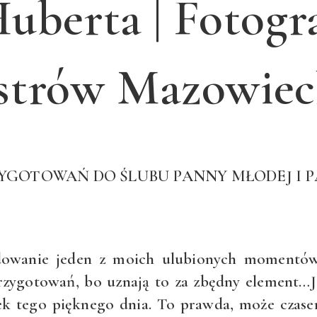
uberta | Fotogr
strów Mazowiec
ZYGOTOWAŃ DO ŚLUBU PANNY MŁODEJ I
dowanie jeden z moich ulubionych momentów 
zygotowań, bo uznają to za zbędny element…Ja 
tek tego pięknego dnia. To prawda, może czase