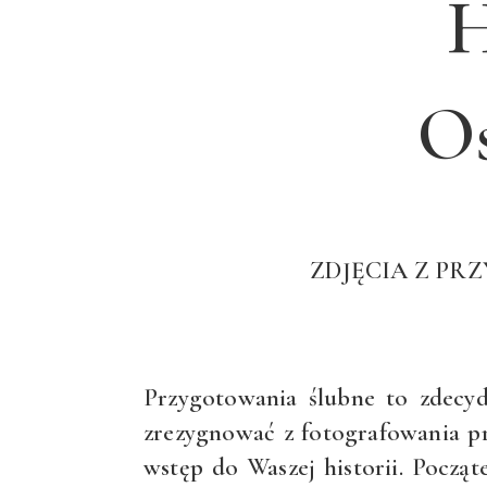
H
O
ZDJĘCIA Z PR
Przygotowania ślubne to zdecy
zrezygnować z fotografowania pr
wstęp do Waszej historii. Począ