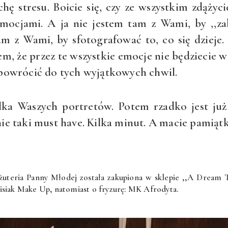
ę stresu. Boicie się, czy ze wszystkim zdążycie
mocjami. A ja nie jestem tam z Wami, by ,,z
am z Wami, by sfotografować to, co się dziej
em, że przez te wszystkie emocje nie będziecie 
 powrócić do tych wyjątkowych chwil.
lka Waszych portretów. Potem rzadko jest ju
e taki must have. Kilka minut. A macie pamiątkę
Biżuteria Panny Młodej została zakupiona w sklepie ,,A Dream T
isiak Make Up, natomiast o fryzurę: MK Afrodyta.