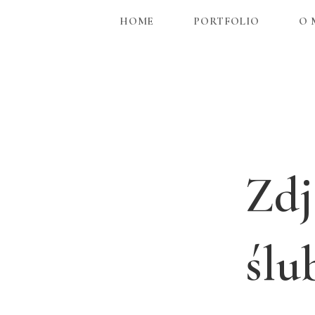
HOME
PORTFOLIO
O 
Zdj
ślu