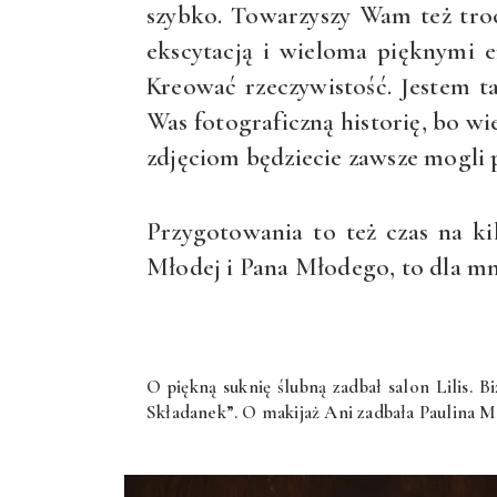
szybko. Towarzyszy Wam też troch
ekscytacją i wieloma pięknymi e
Kreować rzeczywistość. Jestem t
Was fotograficzną historię, bo wi
zdjęciom będziecie zawsze mogli
Przygotowania to też czas na ki
Młodej i Pana Młodego, to dla mni
O piękną suknię ślubną zadbał salon Lilis. 
Składanek”. O makijaż Ani zadbała Paulina M