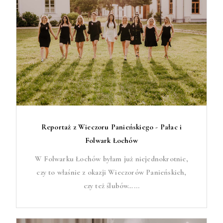
Reportaż z Wieczoru Panieńskiego - Pałac i
Folwark Łochów
W Folwarku Łochów byłam już niejednokrotnie,
czy to właśnie z okazji Wieczorów Panieńskich,
czy też ślubów…...